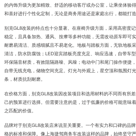
的内饰升级为更加精致、舒适的移动客厅或办公室，让乘坐体验
和喜好进行个性化定制，无论是商务用途还是家庭出行，都能打
别克GL8改装的特点也十分显著。在座椅升级方面，采用高密度
稳定，且具备加热、通风、按摩等多种功能，无需改动原车即可
耐磨易清洁、质感细腻且不易老化。地板与踏板方面，无轨地板
清洁，防水防腐蚀；LED迎宾踏板亮度充足、响应迅速，自带车
环保隔音材质，有效阻隔路噪、风噪；电动中门和尾门操作便捷
自带无线充电，储物空间充足。灯光与外观上，星空顶和氛围灯
条，材质抗刮耐磨。
在价格方面，别克GL8改装因改装项目和选用材料的不同而有所
己的预算进行选择。但需要注意的是，过于低廉的价格可能意味
之匹配的价值。
品牌对于别克GL8改装店来说至关重要。一个有实力和口碑的品
格的标准和保障。像上海捷驾商务车改装这样的品牌，始终坚守