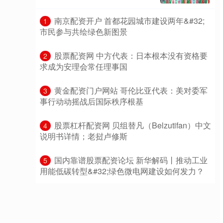
​南京配资开户 首都花园城市建设两年&#32;
1
市民参与共绘绿色新图景
​股票配资网 中方代表：日本根本没有资格要
2
求成为安理会常任理事国
​黄金配资门户网站 哥伦比亚代表：美对委军
3
事行动动摇战后国际秩序根基
​股票杠杆配资网 贝组替凡（Belzutifan）中文
4
说明书详情；老挝卢修斯
​国内靠谱股票配资论坛 新华解码丨推动工业
5
用能低碳转型&#32;绿色微电网建设如何发力？