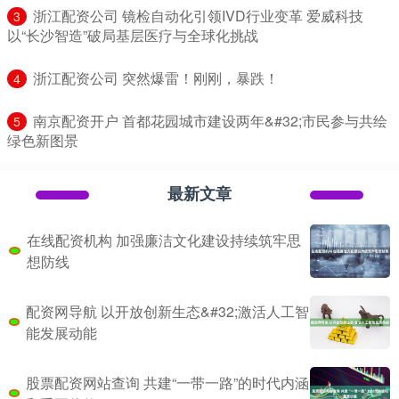
​浙江配资公司 镜检自动化引领IVD行业变革 爱威科技
3
以“长沙智造”破局基层医疗与全球化挑战
​浙江配资公司 突然爆雷！刚刚，暴跌！
4
​南京配资开户 首都花园城市建设两年&#32;市民参与共绘
5
绿色新图景
最新文章
在线配资机构 加强廉洁文化建设持续筑牢思
想防线
配资网导航 以开放创新生态&#32;激活人工智
能发展动能
股票配资网站查询 共建“一带一路”的时代内涵