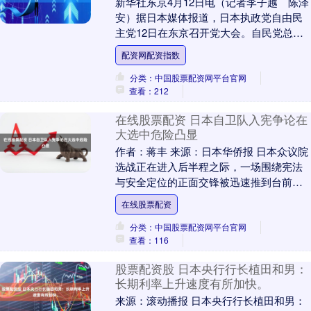
新华社东京4月12日电（记者李子越 陈泽
安）据日本媒体报道，日本执政党自由民
主党12日在东京召开党大会。自民党总裁
高市早苗以及大会发布的文件均重申推进
配资网配资指数
修宪的意愿....
分类：中国股票配资网平台官网
查看：212
在线股票配资 日本自卫队入宪争论在
大选中危险凸显
作者：蒋丰 来源：日本华侨报 日本众议院
选战正在进入后半程之际，一场围绕宪法
与安全定位的正面交锋被迅速推到台前。2
月2日，日本首相高市早苗在新潟县上越市
在线股票配资
演说中明....
分类：中国股票配资网平台官网
查看：116
股票配资股 日本央行行长植田和男：
长期利率上升速度有所加快。
来源：滚动播报 日本央行行长植田和男：