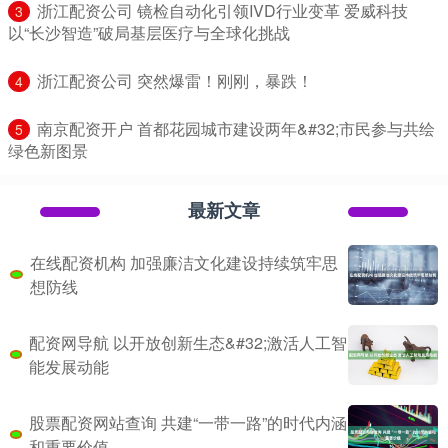
​浙江配资公司 镜检自动化引领IVD行业变革 爱威科技
3
以“长沙智造”破局基层医疗与全球化挑战
​浙江配资公司 突然爆雷！刚刚，暴跌！
4
​南京配资开户 首都花园城市建设两年&#32;市民参与共绘
5
绿色新图景
最新文章
在线配资机构 加强廉洁文化建设持续筑牢思
想防线
配资网导航 以开放创新生态&#32;激活人工智
能发展动能
股票配资网站查询 共建“一带一路”的时代内涵
和重要价值